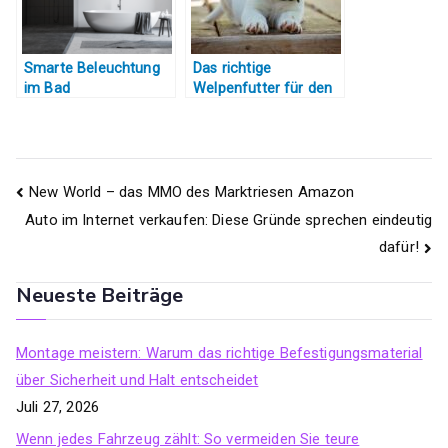
Smarte Beleuchtung
Das richtige
im Bad
Welpenfutter für den
kleinen Vierbeiner –
das gibt es zu
beachten
Beitragsnavigation
New World – das MMO des Marktriesen Amazon
Auto im Internet verkaufen: Diese Gründe sprechen eindeutig
dafür!
Neueste Beiträge
Montage meistern: Warum das richtige Befestigungsmaterial
über Sicherheit und Halt entscheidet
Juli 27, 2026
Wenn jedes Fahrzeug zählt: So vermeiden Sie teure