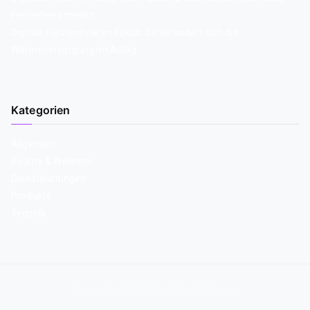
Freiheiten schenkt
Digitale Heiztechnik im Fokus: So verändert sich die
Wärmeversorgung im Alltag
Kategorien
Allgemein
Beauty & Wellness
Dienstleistungen
Produkte
Technik
Copyright © 2021 Technik-Tester.net