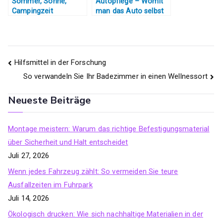
Sommer, Sonne,
Autopflege – Womit
Campingzeit
man das Auto selbst
reinigen kann
Beitragsnavigation
Hilfsmittel in der Forschung
So verwandeln Sie Ihr Badezimmer in einen Wellnessort
Neueste Beiträge
Montage meistern: Warum das richtige Befestigungsmaterial
über Sicherheit und Halt entscheidet
Juli 27, 2026
Wenn jedes Fahrzeug zählt: So vermeiden Sie teure
Ausfallzeiten im Fuhrpark
Juli 14, 2026
Ökologisch drucken: Wie sich nachhaltige Materialien in der