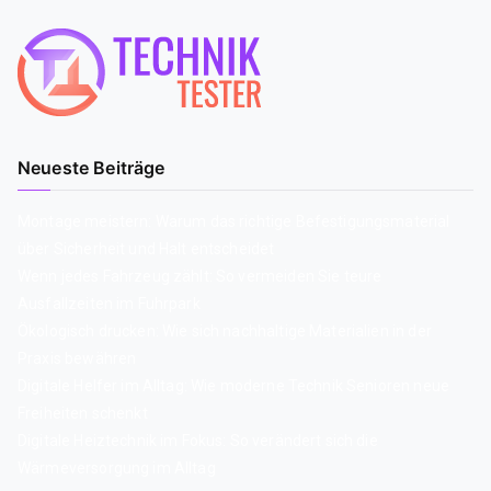
Neueste Beiträge
Montage meistern: Warum das richtige Befestigungsmaterial
über Sicherheit und Halt entscheidet
Wenn jedes Fahrzeug zählt: So vermeiden Sie teure
Ausfallzeiten im Fuhrpark
Ökologisch drucken: Wie sich nachhaltige Materialien in der
Praxis bewähren
Digitale Helfer im Alltag: Wie moderne Technik Senioren neue
Freiheiten schenkt
Digitale Heiztechnik im Fokus: So verändert sich die
Wärmeversorgung im Alltag