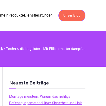
emein
Produkte
Dienstleistungen
Unser Blog
ik
Technik, die begeistert: Mit Elfliq smarter dampfen
Neueste Beiträge
Montage meistern: Warum das richtige
Befestigungsmaterial über Sicherheit und Halt