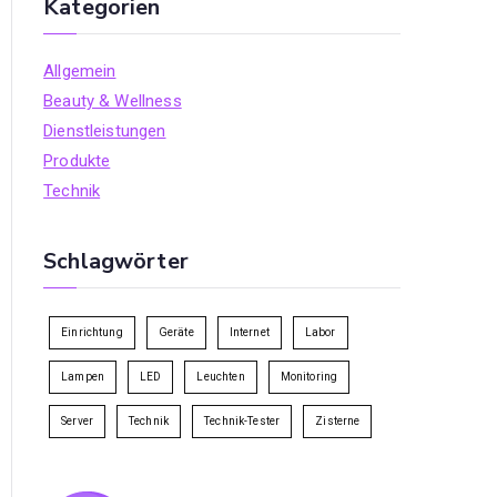
Kategorien
Allgemein
Beauty & Wellness
Dienstleistungen
Produkte
Technik
Schlagwörter
Einrichtung
Geräte
Internet
Labor
Lampen
LED
Leuchten
Monitoring
Server
Technik
Technik-Tester
Zisterne