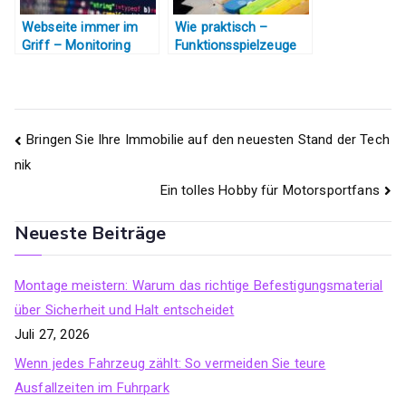
Webseite immer im
Wie praktisch –
Griff – Monitoring
Funktionsspielzeuge
macht’s möglich
liegen total im Trend
Beitragsnavigation
Bringen Sie Ihre Immobilie auf den neuesten Stand der Tech
nik
Ein tolles Hobby für Motorsportfans
Neueste Beiträge
Montage meistern: Warum das richtige Befestigungsmaterial
über Sicherheit und Halt entscheidet
Juli 27, 2026
Wenn jedes Fahrzeug zählt: So vermeiden Sie teure
Ausfallzeiten im Fuhrpark